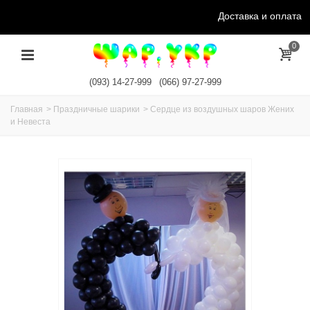
Доставка и оплата
0
(093) 14-27-999
(066) 97-27-999
Главная
>
Праздничные шарики
>
Сердце из воздушных шаров Жених
и Невеста