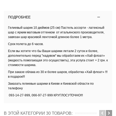
ПОДРОБНЕЕ
Гелиевый шарик 10 дюймов (25 см) Пастель ассорти - латексный
шар с ярким матовым оттенком от итальянского производителя,
завязан шар красивой ленточкой длиною более 1 метра.
Срок полета до 6 часов.
Если вы хотите что бы Ваши шарики летали 2 суток и более,
дополнительно перед "надувом" мы обработаем их
«Хай флоат»
(жидкость помогающая это осуществить), эта услуга стоит + 2 грн. к
стоимости шарика.
При заказе облака из 30 и более шаров, обработка
«Хай флоат» !!!
в подарок!!!
Заказать
гелиевые шарики в Киеве и Киевской области
по
телефону
093-14-27-999, 066-97-27-999 КРУГЛОСУТОЧНО!!!
В ЭТОЙ КАТЕГОРИИ 30 ТОВАРОВ: