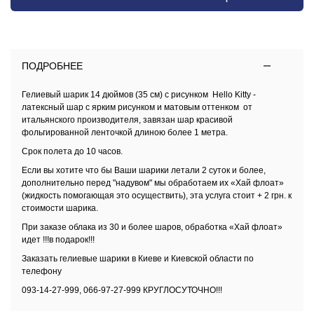
ПОДРОБНЕЕ
Гелиевый шарик 14 дюймов (35 см) с рисунком Hello Kitty -
латексный шар с ярким рисунком и матовым оттенком от
итальянского производителя, завязан шар красивой
фольгированной ленточкой длиною более 1 метра.
Срок полета до 10 часов.
Если вы хотите что бы Ваши шарики летали 2 суток и более,
дополнительно перед "надувом" мы обработаем их
«Хай флоат»
(жидкость помогающая это осуществить), эта услуга стоит + 2 грн. к
стоимости шарика.
При заказе облака из 30 и более шаров, обработка
«Хай флоат»
идет !!!в подарок!!!
Заказать
гелиевые шарики в Киеве и Киевской области
по
телефону
093-14-27-999, 066-97-27-999 КРУГЛОСУТОЧНО!!!