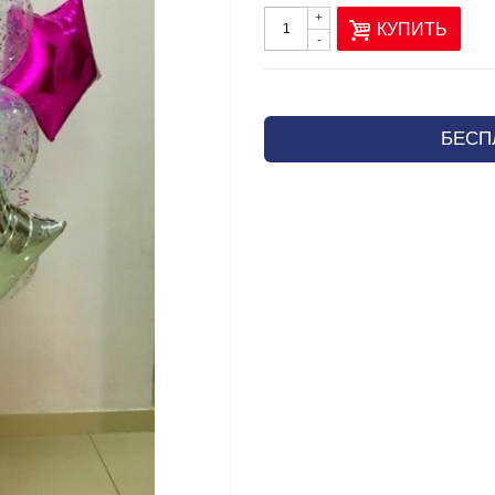
+
КУПИТЬ
-
БЕСП