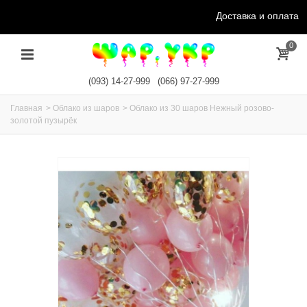
Доставка и оплата
0
(093) 14-27-999
(066) 97-27-999
Главная
>
Облако из шаров
>
Облако из 30 шаров Нежный розово-
золотой пузырёк