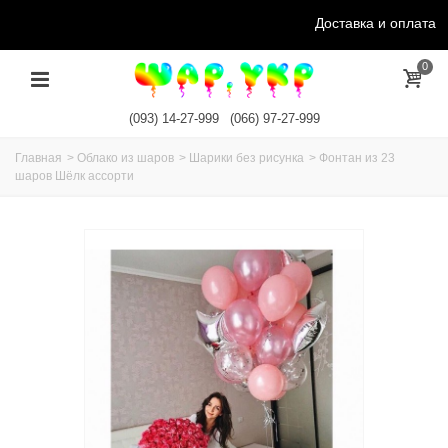
Доставка и оплата
0
(093) 14-27-999
(066) 97-27-999
Главная
>
Облако из шаров
>
Шарики без рисунка
>
Фонтан из 23
шаров Шёлк ассорти