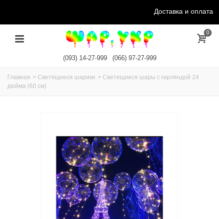
Доставка и оплата
0
(093) 14-27-999
(066) 97-27-999
Главная
>
Светящиеся шарики
>
Светящиеся шары с гирляндой 24
дюйма (60 см)