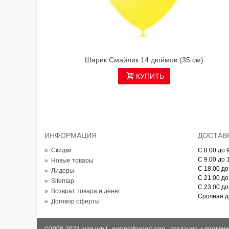
Шарик Смайлик 14 дюймов (35 см)
КУПИТЬ
ИНФОРМАЦИЯ
ДОСТАВК
»
Скидки
С 8.00 до 9
С 9.00 до 1
»
Новые товары
С 18.00 до 
»
Лидеры
С 21.00 до 
»
Sitemap
С 23.00 до 
»
Возврат товара и денег
Срочная до
»
Договор оферты
©2008-2023 шар.укр |
webprofexpert.com
- создание и продвиж