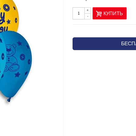
+
КУПИТЬ
-
БЕСП