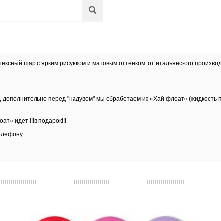
латексный шар с ярким рисунком и матовым оттенком от итальянского произв
е, дополнительно перед "надувом" мы обработаем их
«Хай флоат» (жидкость по
ат» идет !!!в подарок!!!
елефону