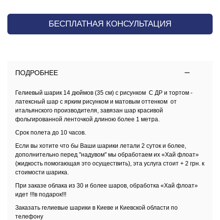
БЕСПЛАТНАЯ КОНСУЛЬТАЦИЯ
ПОДРОБНЕЕ
Гелиевый шарик 14 дюймов (35 см) с рисунком С ДР и тортом -
латексный шар с ярким рисунком и матовым оттенком от
итальянского производителя, завязан шар красивой
фольгированной ленточкой длиною более 1 метра.
Срок полета до 10 часов.
Если вы хотите что бы Ваши шарики летали 2 суток и более,
дополнительно перед "надувом" мы обработаем их
«Хай флоат»
(жидкость помогающая это осуществить), эта услуга стоит + 2 грн. к
стоимости шарика.
При заказе облака из 30 и более шаров, обработка
«Хай флоат»
идет !!!в подарок!!!
Заказать
гелиевые шарики в Киеве и Киевской области
по
телефону