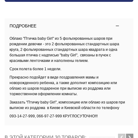
ПОДРОБНЕЕ
Облако "Птичка baby Girl" из 5 фольгированных шаров при
рождении девочки - это 2 фольгированных стандартных шара
круга, 2 фольгированных стандартных шара квадрата и одна
большая птичка с надписью "baby Girl",
связаны в пучок с
красивыми ленточками и наполнены
гелием
.
Срок полета более 1 недели.
Прекрасно подойдет в виде поздравления мамы и
новорожденного ребенка, а также дополнит композицию или
облако из шаров подареное при выписке из роддома или
торжественном оформлении комнаты.
Заказать
"Птичку baby Girl"
, композицию или
облако
из шаров при
выписке из роддома в Киеве и Киевской области
по телефону
093-14-27-999, 066-97-27-999 КРУГЛОСУТОЧНО!!!
В ЭТОЙ КАТЕГОРИИ 30 ТОВАРОВ: