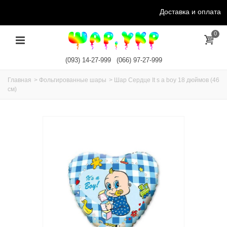
Доставка и оплата
0
(093) 14-27-999
(066) 97-27-999
Главная
>
Фольгированные шары
>
Шар Сердце It s a boy 18 дюймов (46
см)