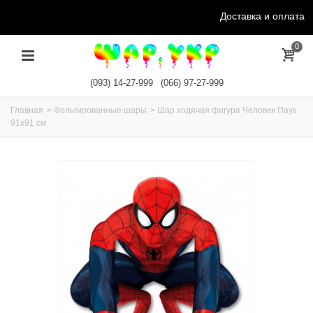
Доставка и оплата
0
(093) 14-27-999
(066) 97-27-999
Главная
>
Фольгированные шары
>
Шар ходячая фигура Человек Паук
91х91 см