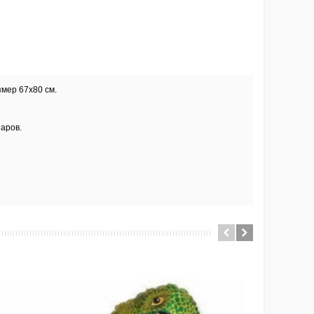
азмер
67х80 см.
аров.