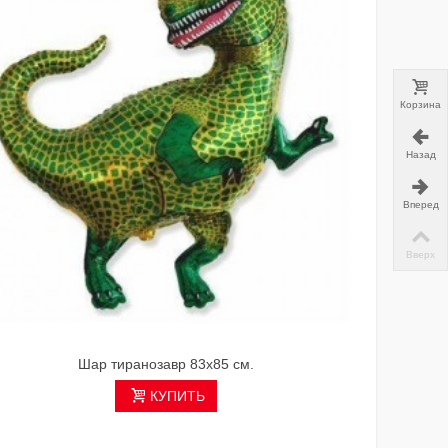
Корзина
Назад
Вперед
Вверх
Шар тиранозавр 83х85 см.
КУПИТЬ