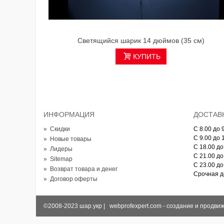
Светящийся шарик 14 дюймов (35 см)
КУПИТЬ
ИНФОРМАЦИЯ
ДОСТАВК
»
Скидки
С 8.00 до 9
С 9.00 до 1
»
Новые товары
С 18.00 до 
»
Лидеры
С 21.00 до 
»
Sitemap
С 23.00 до 
»
Возврат товара и денег
Срочная до
»
Договор оферты
©2008-2023 шар.укр |
webprofexpert.com
- создание и продвиж