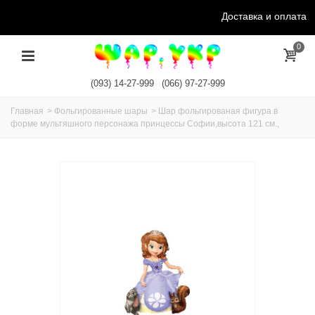
Доставка и оплата
0
(093) 14-27-999
(066) 97-27-999
Главная
>
Фольгированные шары
>
Шар фольгированая фигура в
форме мультяшного персонажа принцессы Софии,высота 121 см.,