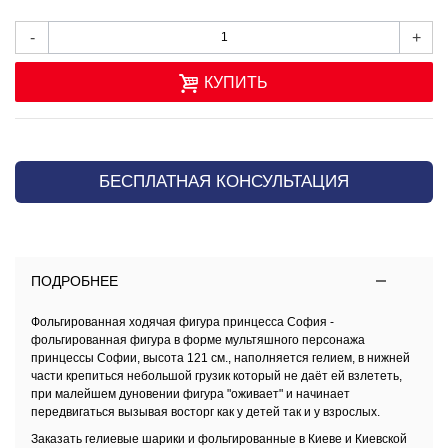
-
+
КУПИТЬ
БЕСПЛАТНАЯ КОНСУЛЬТАЦИЯ
ПОДРОБНЕЕ
Фольгированная ходячая фигура принцесса София
-
фольгированная фигура в форме мультяшного персонажа
принцессы Софии, высота 121 с
м., наполняется гелием, в нижней
части крепиться небольшой грузик который не даёт ей взлететь,
при малейшем дуновении фигура "оживает" и начинает
передвигаться вызывая восторг как у детей так и у взрослых.
Заказать
гелиевые шарики и фольгированные в Киеве и Киевской