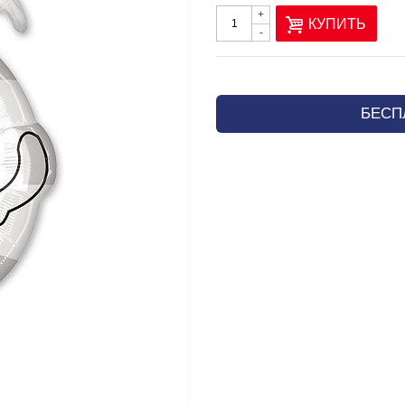
+
КУПИТЬ
-
БЕСП