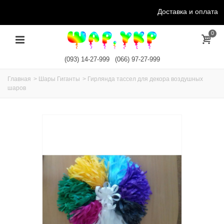
Доставка и оплата
0
(093) 14-27-999
(066) 97-27-999
Главная
>
Шары Гиганты
>
Гирлянда тассел для декора воздушных
шаров